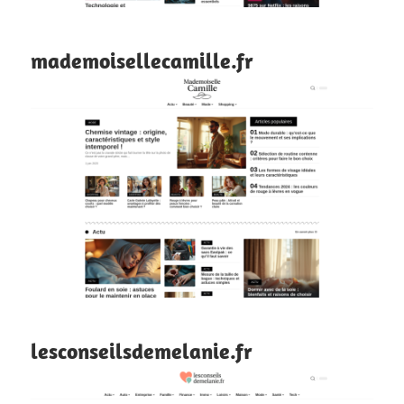
mademoisellecamille.fr
lesconseilsdemelanie.fr