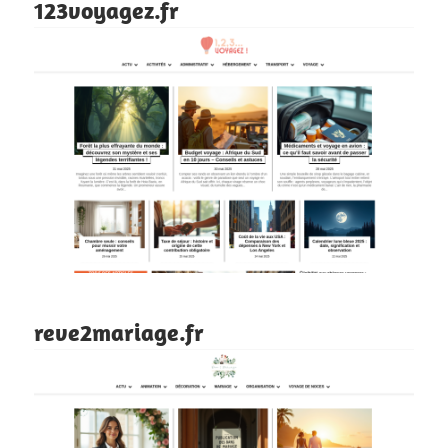
123voyagez.fr
reve2mariage.fr