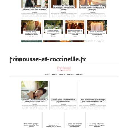
frimousse-et-coccinelle.fr