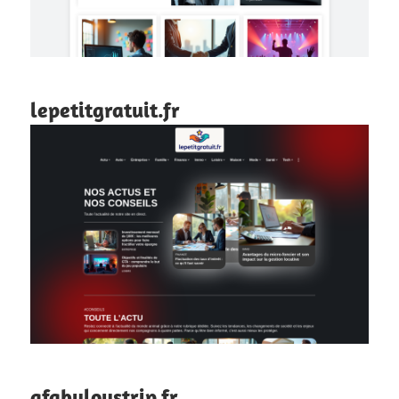
lepetitgratuit.fr
afabuloustrip.fr